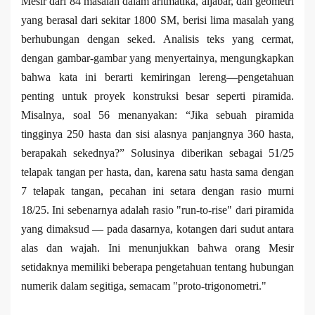
Mesir dari 84 masalah dalam aritmatika, aljabar, dan geometri
yang berasal dari sekitar 1800 SM, berisi lima masalah yang
berhubungan dengan seked. Analisis teks yang cermat,
dengan gambar-gambar yang menyertainya, mengungkapkan
bahwa kata ini berarti kemiringan lereng—pengetahuan
penting untuk proyek konstruksi besar seperti piramida.
Misalnya, soal 56 menanyakan: “Jika sebuah piramida
tingginya 250 hasta dan sisi alasnya panjangnya 360 hasta,
berapakah sekednya?” Solusinya diberikan sebagai 51/25
telapak tangan per hasta, dan, karena satu hasta sama dengan
7 telapak tangan, pecahan ini setara dengan rasio murni
18/25. Ini sebenarnya adalah rasio "run-to-rise" dari piramida
yang dimaksud — pada dasarnya, kotangen dari sudut antara
alas dan wajah. Ini menunjukkan bahwa orang Mesir
setidaknya memiliki beberapa pengetahuan tentang hubungan
numerik dalam segitiga, semacam "proto-trigonometri."