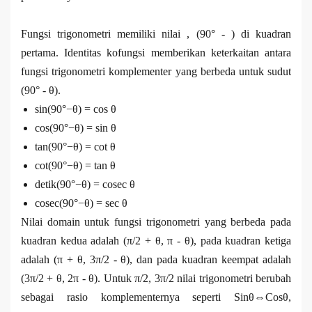
Fungsi trigonometri memiliki nilai , (90° - ) di kuadran
pertama. Identitas kofungsi memberikan keterkaitan antara
fungsi trigonometri komplementer yang berbeda untuk sudut
(90° - θ).
sin(90°−θ) = cos θ
cos(90°−θ) = sin θ
tan(90°−θ) = cot θ
cot(90°−θ) = tan θ
detik(90°−θ) = cosec θ
cosec(90°−θ) = sec θ
Nilai domain untuk fungsi trigonometri yang berbeda pada
kuadran kedua adalah (π/2 + θ, π - θ), pada kuadran ketiga
adalah (π + θ, 3π/2 - θ), dan pada kuadran keempat adalah
(3π/2 + θ, 2π - θ). Untuk π/2, 3π/2 nilai trigonometri berubah
sebagai rasio komplementernya seperti Sinθ⇔Cosθ,