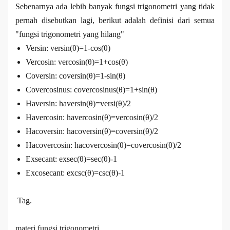
Sebenarnya ada lebih banyak fungsi trigonometri yang tidak
pernah disebutkan lagi, berikut adalah definisi dari semua
"fungsi trigonometri yang hilang"
Versin: versin(θ)=1-cos(θ)
Vercosin: vercosin(θ)=1+cos(θ)
Coversin: coversin(θ)=1-sin(θ)
Covercosinus: covercosinus(θ)=1+sin(θ)
Haversin: haversin(θ)=versi(θ)/2
Havercosin: havercosin(θ)=vercosin(θ)/2
Hacoversin: hacoversin(θ)=coversin(θ)/2
Hacovercosin: hacovercosin(θ)=covercosin(θ)/2
Exsecant: exsec(θ)=sec(θ)-1
Excosecant: excsc(θ)=csc(θ)-1
Tag.
materi fungsi trigonometri