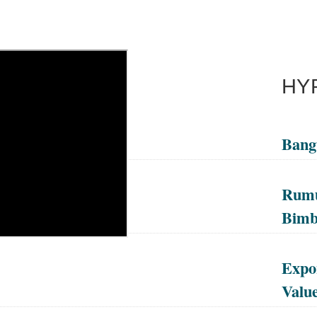
HY
Bang
Rumu
Bimb
Expon
Value