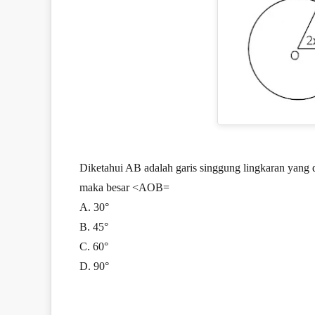
Diketahui AB adalah garis singgung lingkaran yang 
maka besar <AOB=
A. 30°
B. 45°
C. 60°
D. 90°