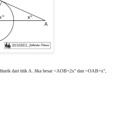
ditarik dari titik A. Jika besar <AOB=2x° dan <OAB=x°,