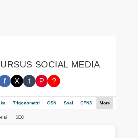
KURSUS SOCIAL MEDIA
f
X
t
P
?
ika
Trigonometri
OSN
Soal
CPNS
More
rial
SEO